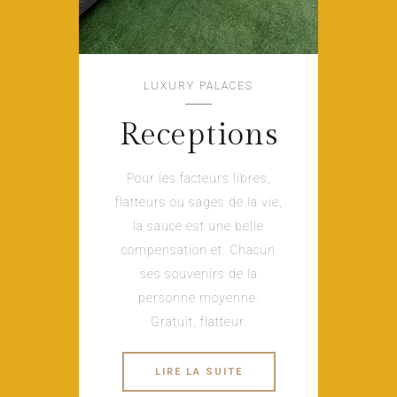
LUXURY PALACES
Receptions
Pour les facteurs libres,
flatteurs ou sages de la vie,
la sauce est une belle
compensation et. Chacun
ses souvenirs de la
personne moyenne.
Gratuit, flatteur.
LIRE LA SUITE