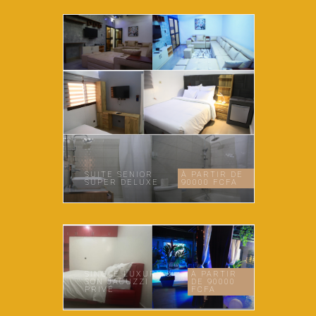
SUITE SENIOR
À PARTIR DE
SUPER DELUXE
90000 FCFA
SINGLE LUXURY &
À PARTIR
SON JACUZZI
DE 90000
PRIVÉ
FCFA