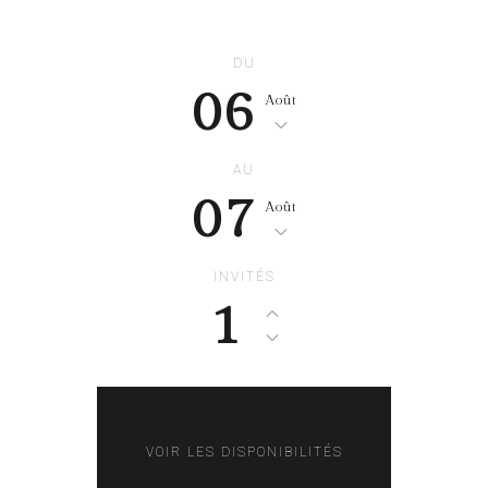
DU
06
Août
AU
07
Août
INVITÉS
1